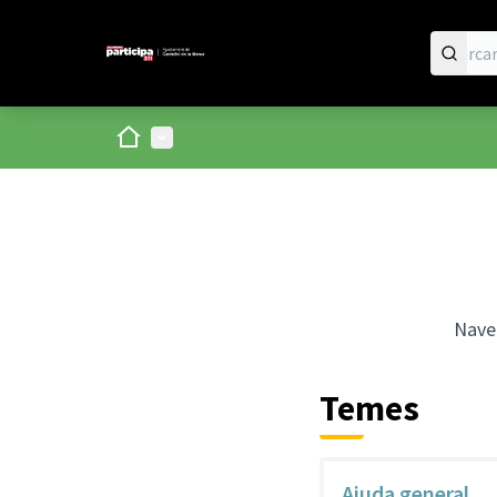
Inici
Menú principal
Naveg
Temes
Ajuda general