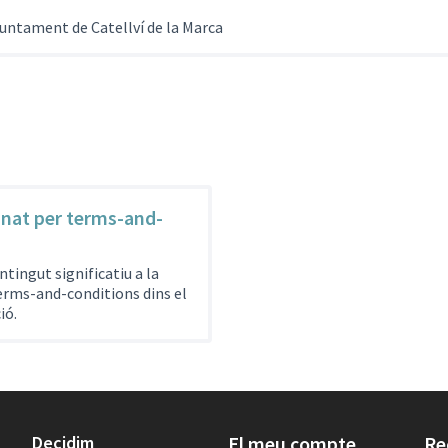
untament de Catellví de la Marca
inat per terms-and-
ntingut significatiu a la
erms-and-conditions dins el
ió.
Decidim
El meu compte
Re