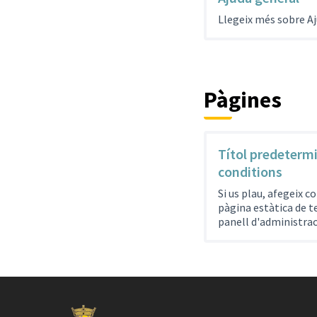
Llegeix més sobre Aj
Pàgines
Títol predeterm
conditions
Si us plau, afegeix co
pàgina estàtica de t
panell d'administrac