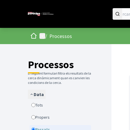
Inici
Menú principal
/
Processos
Processos
El següent formulari filtra els resultats de la
cerca dinàmicament quan es canvien les
condicions de la cerca.
Data
Tots
Propers
Passats