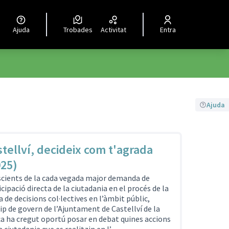
Ajuda
Trobades
Activitat
Entra
Ajuda
tellví, decideix com t'agrada
025)
cients de la cada vegada major demanda de
icipació directa de la ciutadania en el procés de la
a de decisions col·lectives en l’àmbit públic,
uip de govern de l’Ajuntament de Castellví de la
a ha cregut oportú posar en debat quines accions