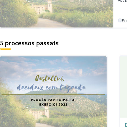
vol 
Fin
5 processos passats