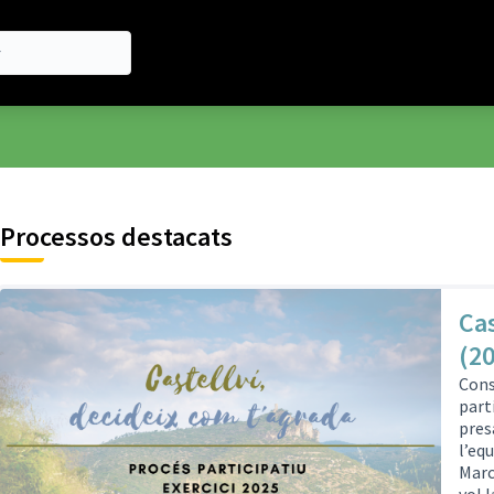
Processos destacats
Cas
(2
Cons
part
pres
l’eq
Marc