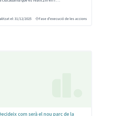
la ciutadania que es realitzin en l’…
alitzat el: 31/12/2025
Fase d'execució de les accions
Decideix com serà el nou parc de la